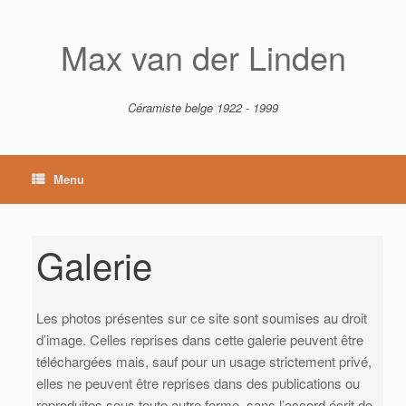
Skip
to
content
Max van der Linden
Céramiste belge 1922 - 1999
Menu
Galerie
Les photos présentes sur ce site sont soumises au droit
d’image. Celles reprises dans cette galerie peuvent être
téléchargées mais, sauf pour un usage strictement privé,
elles ne peuvent être reprises dans des publications ou
reproduites sous toute autre forme, sans l’accord écrit de